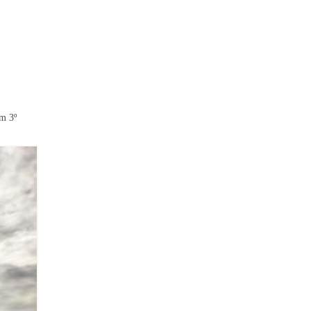
em 3º