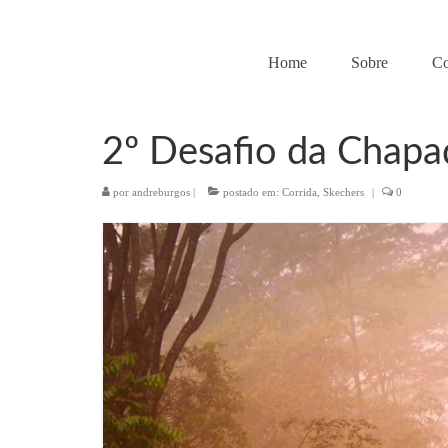
Home
Sobre
C
2º Desafio da Chapa
por
andreburgos
|
postado em:
Corrida
,
Skechers
|
0