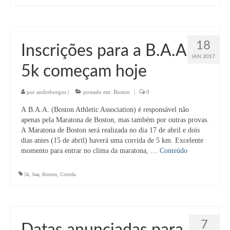
18
Inscrições para a B.A.A
JAN 2017
5k começam hoje
por
andreburgos
|
postado em:
Boston
|
0
A B.A.A. (Boston Athletic Association) é responsável não
apenas pela Maratona de Boston, mas também por outras provas.
A Maratona de Boston será realizada no dia 17 de abril e dois
dias antes (15 de abril) haverá uma corrida de 5 km. Excelente
momento para entrar no clima da maratona, …
Conteúdo
5k
,
baa
,
Boston
,
Corrida
7
Datas anunciadas para