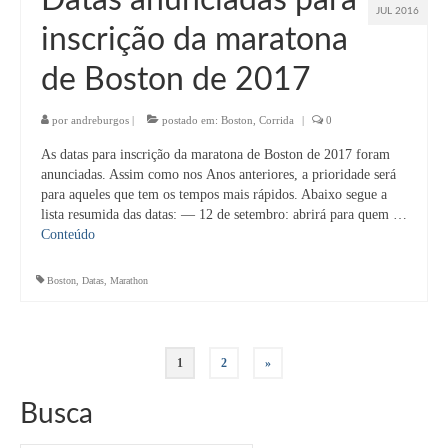
JUL 2016
inscrição da maratona
de Boston de 2017
por
andreburgos
|
postado em:
Boston
,
Corrida
|
0
As datas para inscrição da maratona de Boston de 2017 foram
anunciadas. Assim como nos Anos anteriores, a prioridade será
para aqueles que tem os tempos mais rápidos. Abaixo segue a
lista resumida das datas: — 12 de setembro: abrirá para quem …
Conteúdo
Boston
,
Datas
,
Marathon
Navegação
1
2
»
por
Busca