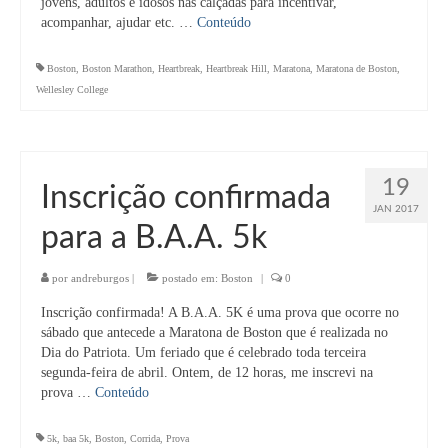
jovens, adultos e idosos nas calçadas para incentivar,
acompanhar, ajudar etc. …
Conteúdo
Boston
,
Boston Marathon
,
Heartbreak
,
Heartbreak Hill
,
Maratona
,
Maratona de Boston
,
Wellesley College
19
Inscrição confirmada
JAN 2017
para a B.A.A. 5k
por
andreburgos
|
postado em:
Boston
|
0
Inscrição confirmada! A B.A.A. 5K é uma prova que ocorre no
sábado que antecede a Maratona de Boston que é realizada no
Dia do Patriota. Um feriado que é celebrado toda terceira
segunda-feira de abril. Ontem, de 12 horas, me inscrevi na
prova …
Conteúdo
5k
,
baa 5k
,
Boston
,
Corrida
,
Prova