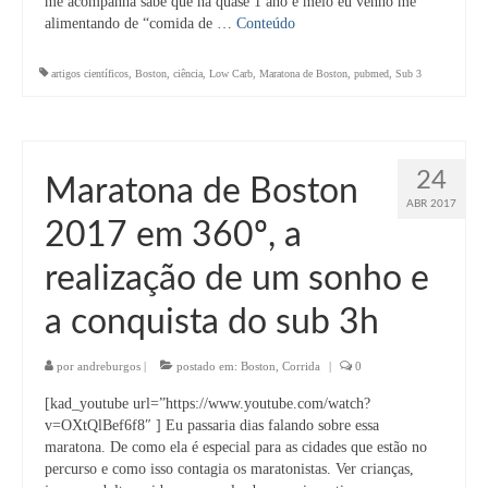
me acompanha sabe que há quase 1 ano e meio eu venho me
alimentando de “comida de …
Conteúdo
artigos científicos
,
Boston
,
ciência
,
Low Carb
,
Maratona de Boston
,
pubmed
,
Sub 3
24
Maratona de Boston
ABR 2017
2017 em 360º, a
realização de um sonho e
a conquista do sub 3h
por
andreburgos
|
postado em:
Boston
,
Corrida
|
0
[kad_youtube url=”https://www.youtube.com/watch?
v=OXtQlBef6f8″ ] Eu passaria dias falando sobre essa
maratona. De como ela é especial para as cidades que estão no
percurso e como isso contagia os maratonistas. Ver crianças,