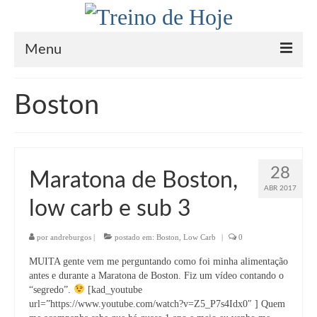
Menu
Home
Boston
Sobre
Coach
28
Maratona de Boston,
Saúde
ABR 2017
low carb e sub 3
Receitas Paleo / Low Carb
Inspiração
por
andreburgos
|
postado em:
Boston
,
Low Carb
|
0
MUITA gente vem me perguntando como foi minha alimentação
Na Mídia
antes e durante a Maratona de Boston. Fiz um vídeo contando o
“segredo”.
[kad_youtube
Contato
url=”https://www.youtube.com/watch?v=Z5_P7s4Idx0″ ] Quem