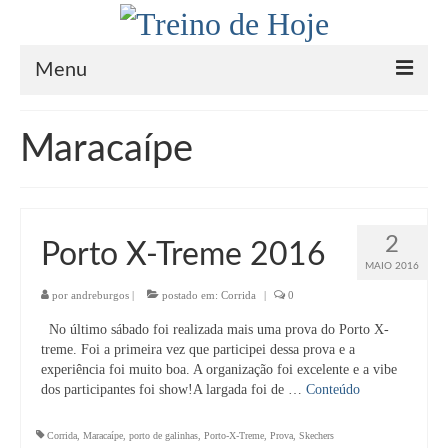
Menu
Home
Maracaípe
Sobre
Coach
2
Porto X-Treme 2016
Saúde
MAIO 2016
Receitas Paleo / Low Carb
por
andreburgos
|
postado em:
Corrida
|
0
No último sábado foi realizada mais uma prova do Porto X-
Inspiração
treme. Foi a primeira vez que participei dessa prova e a
experiência foi muito boa. A organização foi excelente e a vibe
Na Mídia
dos participantes foi show!A largada foi de …
Conteúdo
Contato
Corrida
,
Maracaípe
,
porto de galinhas
,
Porto-X-Treme
,
Prova
,
Skechers