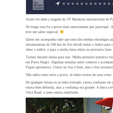
Assim foi dada a largada da 33ª Maratona internacional de Po
De longe essa foi a prova mais emocionante que participei. A
teve um sabor especial.
Quem me acompanha sabe que uma das minhas estratégias para
ultramaratona de 100 km do frio decidi tentar o índice para 
obter o índice, e para a minha faixa etária eu precisava faz
Treinei durante meses para isso. Minha primeira tentativa fo
em Porto Alegre. Algumas semanas antes comecei a acompanhar
Fiquei apreensivo. Correr no frio é bom, mas o frio excessivo
Não sabia como seria a prova, só tinha certeza de uma coisa: 
De qualquer forma eu já tinha treinado, estava confiante em
estava bem definida, mas a confiança era grande. A única cer
Ultra Road, o resto estava indefinido.