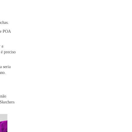
úchas.
 de POA
 a
 é preciso
a seria
ano.
 não
 Skechers