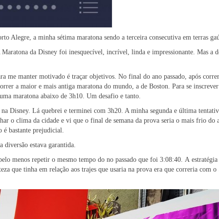
rto Alegre, a minha sétima maratona sendo a terceira consecutiva em terras ga
 Maratona da Disney foi inesquecível, incrível, linda e impressionante. Mas a
 me manter motivado é traçar objetivos. No final do ano passado, após correr
correr a maior e mais antiga maratona do mundo, a de Boston. Para se inscrever
er uma maratona abaixo de 3h10. Um desafio e tanto.
i na Disney. Lá quebrei e terminei com 3h20. A minha segunda e última tentativ
 o clima da cidade e vi que o final de semana da prova seria o mais frio do 
 é bastante prejudicial.
a diversão estava garantida.
 pelo menos repetir o mesmo tempo do no passado que foi 3:08:40. A estratégia
teza que tinha em relação aos trajes que usaria na prova era que correria com o