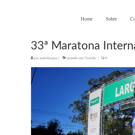
Home
Sobre
C
33ª Maratona Intern
por
andreburgos
|
postado em:
Corrida
|
0