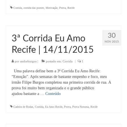
Corrida
,
corrida das pontes
,
Motivação
,
Prova
,
Recife
30
3ª Corrida Eu Amo
NOV 2015
Recife | 14/11/2015
por
andreburgos
|
postado em:
Corrida
|
1
Uma palavra define bem a 3ª Corrida Eu Amo Recife:
“Emoção”. Após semanas de bastante empenho e foco, meu
irmão Filipe Burgos completou sua primeira corrida de rua. A
prova foi muito bem organizada e o grande público
ajudou bastante a …
Conteúdo
Cadeira de Rodas
,
Corrida
,
Eu Amo Recife
,
Prova
,
Prova Noturna
,
Recife