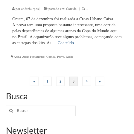
por
andreburgos
|
postado em:
Corrida
|
1
Ontem, 07 de dezembro foi realizada a Cross Urbano Caixa.
A prova tem uma proposta bastante interessante, uma corrida
pelas dependências de algumas arenas da Copa do Mundo aqui
no Brasil. A organização teve alguns problemas, começando com
as entregas dos kits. As …
Conteúdo
Arena
,
Arena Pernambuco
,
Corrida
,
Prova
,
Recife
Navegação
«
1
2
3
4
»
por
Busca
posts
Buscar
por:
Newsletter