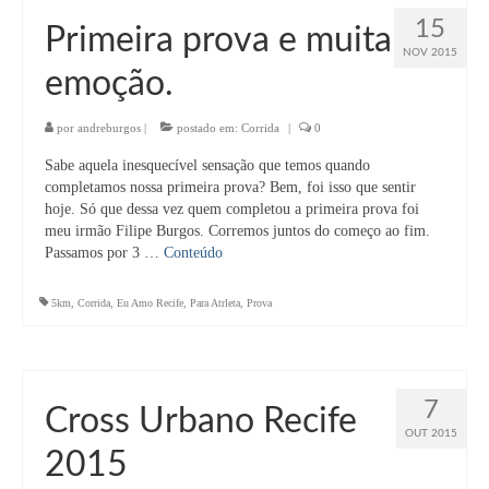
15
Primeira prova e muita
NOV 2015
emoção.
por
andreburgos
|
postado em:
Corrida
|
0
Sabe aquela inesquecível sensação que temos quando
completamos nossa primeira prova? Bem, foi isso que sentir
hoje. Só que dessa vez quem completou a primeira prova foi
meu irmão Filipe Burgos. Corremos juntos do começo ao fim.
Passamos por 3 …
Conteúdo
5km
,
Corrida
,
Eu Amo Recife
,
Para Atrleta
,
Prova
7
Cross Urbano Recife
OUT 2015
2015