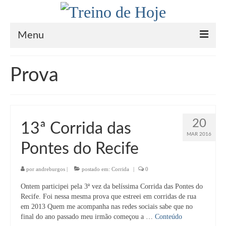
Menu
Home
Prova
Sobre
Coach
20
13ª Corrida das
Saúde
MAR 2016
Pontes do Recife
Receitas Paleo / Low Carb
Inspiração
por
andreburgos
|
postado em:
Corrida
|
0
Ontem participei pela 3ª vez da belíssima Corrida das Pontes do
Na Mídia
Recife. Foi nessa mesma prova que estreei em corridas de rua
em 2013 Quem me acompanha nas redes sociais sabe que no
Contato
final do ano passado meu irmão começou a …
Conteúdo